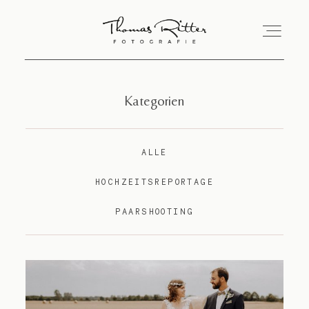
Startseite
Kategorien
Jana & Thomas
ALLE
HOCHZEITSREPORTAGE
Portfolio
PAARSHOOTING
Informationen
Kunden