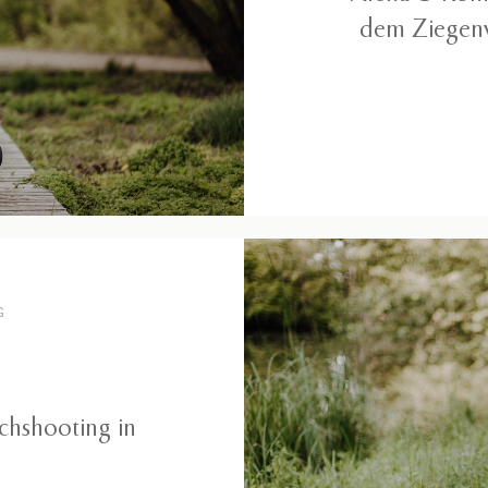
dem Ziegenw
G
hshooting in