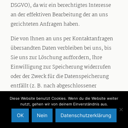
DSGVO), da wir ein berechtigtes Interesse
an der effektiven Bearbeitung der an uns
gerichteten Anfragen haben.
Die von Ihnen an uns per Kontaktanfragen
übersandten Daten verbleiben bei uns, bis
Sie uns zur Löschung auffordern, Ihre
Einwilligung zur Speicherung widerrufen
oder der Zweck für die Datenspeicherung
entfällt (z. B. nach abgeschlossener
Bearbeitung Ihres Anliegens). Zwingende
Diese Website benutzt Cookies. Wenn du die Website weiter
gesetzliche Bestimmungen – insbesondere
nutzt, gehen wir von deinem Einverständnis aus.
gesetzliche Aufbewahrungsfristen – bleiben
OK
Nein
Datenschutzerklärung
unberührt.